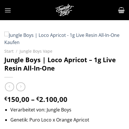
Zum
Inhalt
springen
Start
/
Jungle Boys Vape
Jungle Boys | Loco Apricot – 1g Live
Resin All-In-One
Preisspanne:
150,00
–
2.100,00
€
€
€150,00
Verarbeitet von: Jungle Boys
bis
€2.100,00
Genetik: Puro Loco x Orange Apricot