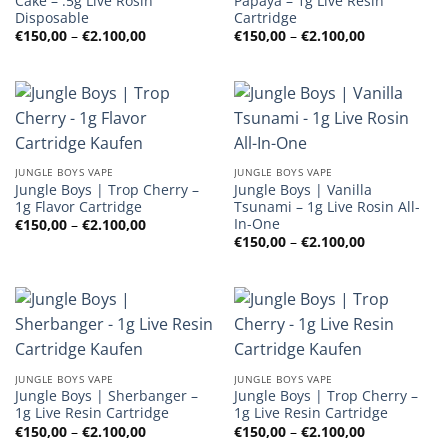
Cake – .5g Live Rosin
Papaya – 1g Live Resin
Disposable
Cartridge
Preisspanne:
Preisspanne
€
150,00
–
€
2.100,00
€
150,00
–
€
2.100,00
€150,00
€150,00
bis
bis
€2.100,00
€2.100,00
JUNGLE BOYS VAPE
JUNGLE BOYS VAPE
Jungle Boys | Trop Cherry –
Jungle Boys | Vanilla
1g Flavor Cartridge
Tsunami – 1g Live Rosin All-
In-One
Preisspanne:
€
150,00
–
€
2.100,00
€150,00
Preisspanne
€
150,00
–
€
2.100,00
bis
€150,00
€2.100,00
bis
€2.100,00
JUNGLE BOYS VAPE
JUNGLE BOYS VAPE
Jungle Boys | Sherbanger –
Jungle Boys | Trop Cherry –
1g Live Resin Cartridge
1g Live Resin Cartridge
Preisspanne:
Preisspanne
€
150,00
–
€
2.100,00
€
150,00
–
€
2.100,00
€150,00
€150,00