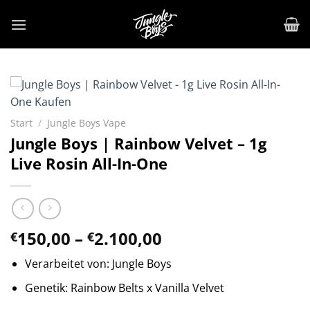
Zum
Inhalt
springen
Start
/
Jungle Boys Vape
Jungle Boys | Rainbow Velvet – 1g
Live Rosin All-In-One
Preisspanne:
150,00
–
2.100,00
€
€
€150,00
Verarbeitet von: Jungle Boys
bis
€2.100,00
Genetik: Rainbow Belts x Vanilla Velvet