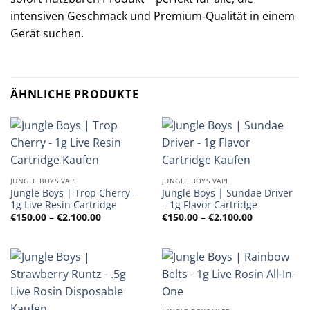
intensiven Geschmack und Premium‑Qualität in einem
Gerät suchen.
ÄHNLICHE PRODUKTE
JUNGLE BOYS VAPE
JUNGLE BOYS VAPE
Jungle Boys | Trop Cherry –
Jungle Boys | Sundae Driver
1g Live Resin Cartridge
– 1g Flavor Cartridge
Preisspanne:
Preisspanne
€
150,00
–
€
2.100,00
€
150,00
–
€
2.100,00
€150,00
€150,00
bis
bis
€2.100,00
€2.100,00