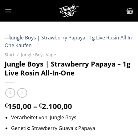
Zum
Inhalt
springen
Start
/
Jungle Boys Vape
Jungle Boys | Strawberry Papaya – 1g
Live Rosin All-In-One
Preisspanne:
150,00
–
2.100,00
€
€
€150,00
Verarbeitet von: Jungle Boys
bis
€2.100,00
Genetik: Strawberry Guava x Papaya