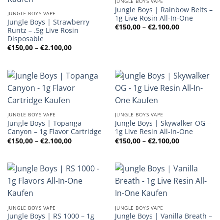
JUNGLE BOYS VAPE
Jungle Boys | Rainbow Belts –
JUNGLE BOYS VAPE
1g Live Rosin All-In-One
Jungle Boys | Strawberry
Preisspanne
€
150,00
–
€
2.100,00
Runtz – .5g Live Rosin
€150,00
Disposable
bis
€2.100,00
Preisspanne:
€
150,00
–
€
2.100,00
€150,00
bis
€2.100,00
JUNGLE BOYS VAPE
JUNGLE BOYS VAPE
Jungle Boys | Topanga
Jungle Boys | Skywalker OG –
Canyon – 1g Flavor Cartridge
1g Live Resin All-In-One
Preisspanne:
Preisspanne
€
150,00
–
€
2.100,00
€
150,00
–
€
2.100,00
€150,00
€150,00
bis
bis
€2.100,00
€2.100,00
JUNGLE BOYS VAPE
JUNGLE BOYS VAPE
Jungle Boys | RS 1000 – 1g
Jungle Boys | Vanilla Breath –