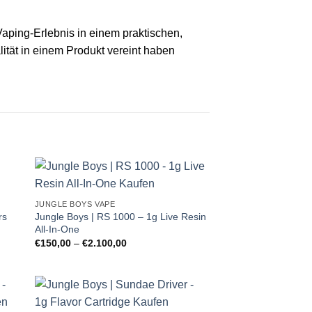
 Vaping‑Erlebnis in einem praktischen,
lität in einem Produkt vereint haben
JUNGLE BOYS VAPE
rs
Jungle Boys | RS 1000 – 1g Live Resin
All-In-One
Preisspanne:
€
150,00
–
€
2.100,00
€150,00
bis
€2.100,00