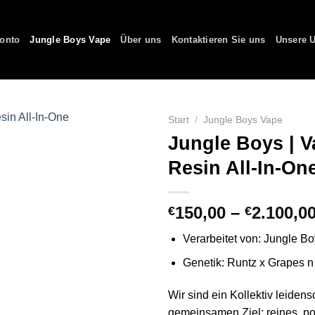
onto
Jungle Boys Vape
Über uns
Kontaktieren Sie uns
Unsere U
Start
/
Jungle Boys Vape
Jungle Boys | Va
Resin All-In-On
150,00
–
2.100,0
€
€
Verarbeitet von: Jungle B
Genetik: Runtz x Grapes 
Wir sind ein Kollektiv leidens
gemeinsamen Ziel: reines, p