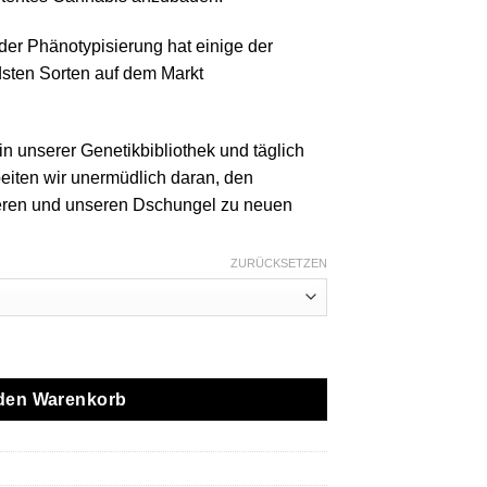
der Phänotypisierung hat einige der
dsten Sorten auf dem Markt
in unserer Genetikbibliothek und täglich
iten wir unermüdlich daran, den
eren und unseren Dschungel zu neuen
ZURÜCKSETZEN
 1g Live Resin All-In-One Menge
 den Warenkorb