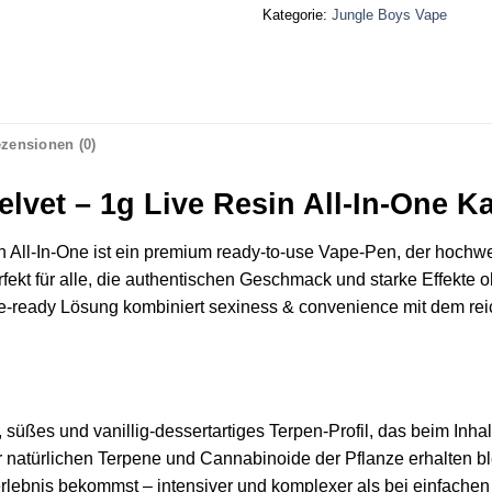
Kategorie:
Jungle Boys Vape
zensionen (0)
elvet – 1g Live Resin All-In-One K
in All‑In‑One ist ein premium ready‑to‑use Vape‑Pen, der hochw
rfekt für alle, die authentischen Geschmack und starke Effekte
ready Lösung kombiniert sexiness & convenience mit dem reichh
, süßes und vanillig‑dessertartiges Terpen‑Profil, das beim Inha
er natürlichen Terpene und Cannabinoide der Pflanze erhalten b
lebnis bekommst – intensiver und komplexer als bei einfachen 