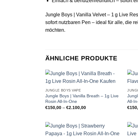
Einfach & benutzerfreundlich – sofort ei
Jungle Boys | Vanilla Velvet – 1 g Live Re
sofort nutzbaren Pen – ideal für alle, die
möchten.
ÄHNLICHE PRODUKTE
JUNGLE BOYS VAPE
JUNG
Jungle Boys | Vanilla Breath – 1g Live
Jungl
Rosin All-In-One
All-I
Preisspanne:
€
150,00
–
€
2.100,00
€
150
€150,00
bis
€2.100,00