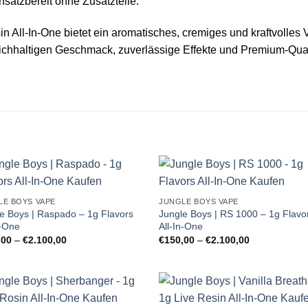
nsatzbereit ohne Zusatzteile.
sin All‑In‑One bietet ein aromatisches, cremiges und kraftvolles
 reichhaltigen Geschmack, zuverlässige Effekte und Premium‑Qua
LE BOYS VAPE
JUNGLE BOYS VAPE
e Boys | Raspado – 1g Flavors
Jungle Boys | RS 1000 – 1g Flavo
n-One
All-In-One
Preisspanne:
Preisspanne:
,00
–
€
2.100,00
€
150,00
–
€
2.100,00
€150,00
€150,00
bis
bis
€2.100,00
€2.100,00