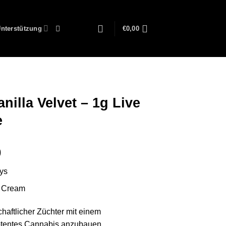
nterstützung
€
0,00
nilla Velvet – 1g Live
e
Preisspanne:
0
€150,00
oys
bis
€2.100,00
n Cream
chaftlicher Züchter mit einem
otentes Cannabis anzubauen.