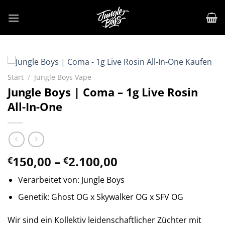
Zum
Inhalt
springen
Start
/
Jungle Boys Vape
Jungle Boys | Coma – 1g Live Rosin
All-In-One
Preisspanne:
150,00
–
2.100,00
€
€
€150,00
Verarbeitet von: Jungle Boys
bis
€2.100,00
Genetik: Ghost OG x Skywalker OG x SFV OG
Wir sind ein Kollektiv leidenschaftlicher Züchter mit