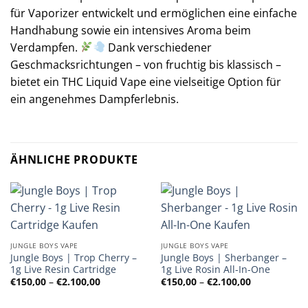
für Vaporizer entwickelt und ermöglichen eine einfache
Handhabung sowie ein intensives Aroma beim
Verdampfen.
Dank verschiedener
Geschmacksrichtungen – von fruchtig bis klassisch –
bietet ein THC Liquid Vape eine vielseitige Option für
ein angenehmes Dampferlebnis.
ÄHNLICHE PRODUKTE
JUNGLE BOYS VAPE
JUNGLE BOYS VAPE
Jungle Boys | Trop Cherry –
Jungle Boys | Sherbanger –
1g Live Resin Cartridge
1g Live Rosin All-In-One
Preisspanne:
Preisspanne
€
150,00
–
€
2.100,00
€
150,00
–
€
2.100,00
€150,00
€150,00
bis
bis
€2.100,00
€2.100,00