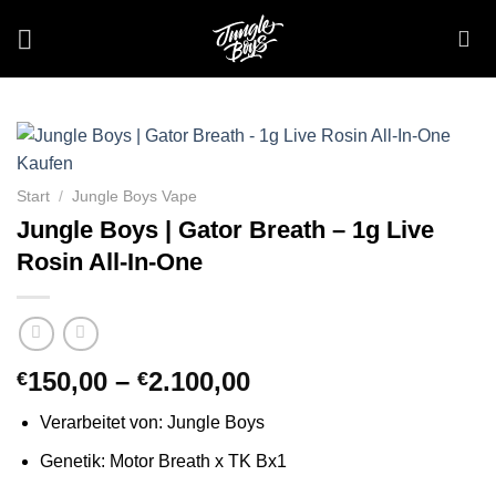
Zum
Inhalt
springen
Start
/
Jungle Boys Vape
Jungle Boys | Gator Breath – 1g Live
Rosin All-In-One
Preisspanne:
150,00
–
2.100,00
€
€
€150,00
Verarbeitet von: Jungle Boys
bis
€2.100,00
Genetik: Motor Breath x TK Bx1