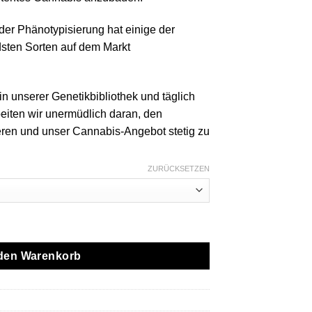
der Phänotypisierung hat einige der
dsten Sorten auf dem Markt
in unserer Genetikbibliothek und täglich
iten wir unermüdlich daran, den
eren und unser Cannabis-Angebot stetig zu
ZURÜCKSETZEN
g Live Resin All-In-One Menge
 den Warenkorb