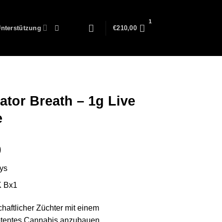
nterstützung
€
210,00
ator Breath – 1g Live
e
Preisspanne:
0
€150,00
oys
bis
€2.100,00
K Bx1
chaftlicher Züchter mit einem
otentes Cannabis anzubauen.