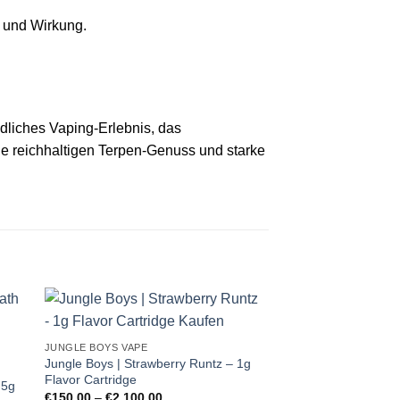
k und Wirkung.
ndliches Vaping‑Erlebnis, das
ie reichhaltigen Terpen‑Genuss und starke
JUNGLE BOYS VAPE
Jungle Boys | Strawberry Runtz – 1g
Flavor Cartridge
.5g
Preisspanne:
€
150,00
–
€
2.100,00