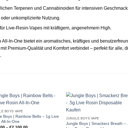
türlichen Terpenen und Cannabinoiden für intensiven Geschmac
s oder unkomplizierte Nutzung.
 für Live‑Resin‑Vapes mit kräftigem, angenehmem High.
n All‑In‑One bietet ein aromatisches, kräftiges und benutzerfreu
 Premium‑Qualität und Komfort verbindet – perfekt für alle, d
.
LE BOYS VAPE
e Boys | Rainbow Belts – 1g Live
JUNGLE BOYS VAPE
 All-In-One
Jungle Boys | Smackerz Breath – 
Preisspanne:
,00
–
€
2.100,00