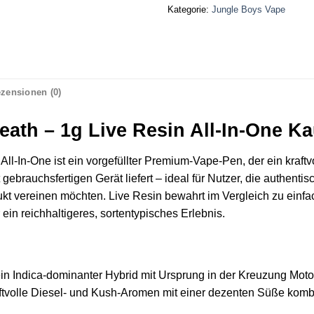
Kategorie:
Jungle Boys Vape
zensionen (0)
eath – 1g Live Resin All-In-One K
All‑In‑One ist ein vorgefüllter Premium‑Vape‑Pen, der ein kraft
gebrauchsfertigen Gerät liefert – ideal für Nutzer, die authent
t vereinen möchten. Live Resin bewahrt im Vergleich zu einfa
in reichhaltigeres, sortentypisches Erlebnis.
ein Indica‑dominanter Hybrid mit Ursprung in der Kreuzung Motor
raftvolle Diesel‑ und Kush‑Aromen mit einer dezenten Süße kombin