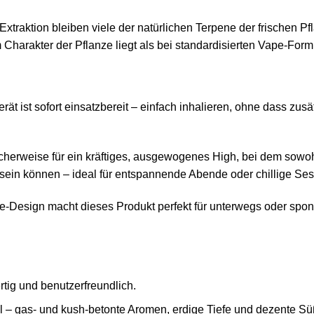
xtraktion bleiben viele der natürlichen Terpene der frischen Pf
harakter der Pflanze liegt als bei standardisierten Vape‑Form
erät ist sofort einsatzbereit – einfach inhalieren, ohne dass zu
ischerweise für ein kräftiges, ausgewogenes High, bei dem sowo
sein können – ideal für entspannende Abende oder chillige Ses
ne‑Design macht dieses Produkt perfekt für unterwegs oder spo
rtig und benutzerfreundlich.
l – gas‑ und kush‑betonte Aromen, erdige Tiefe und dezente Sü