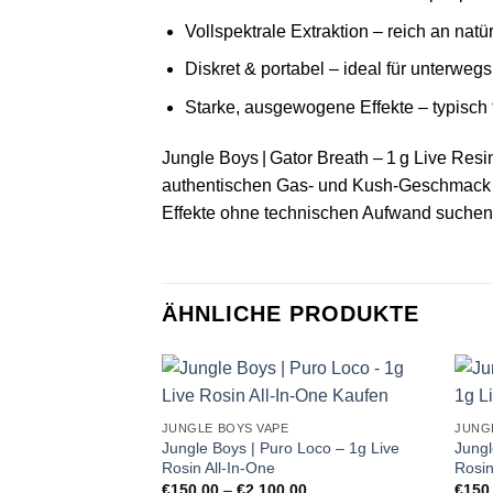
Vollspektrale Extraktion – reich an na
Diskret & portabel – ideal für unterweg
Starke, ausgewogene Effekte – typisch
Jungle Boys | Gator Breath – 1 g Live Resi
authentischen Gas‑ und Kush‑Geschmack mit
Effekte ohne technischen Aufwand suchen
ÄHNLICHE PRODUKTE
JUNGLE BOYS VAPE
JUNG
Jungle Boys | Puro Loco – 1g Live
Jungl
Rosin All-In-One
Rosin
Preisspanne:
€
150,00
–
€
2.100,00
€
150