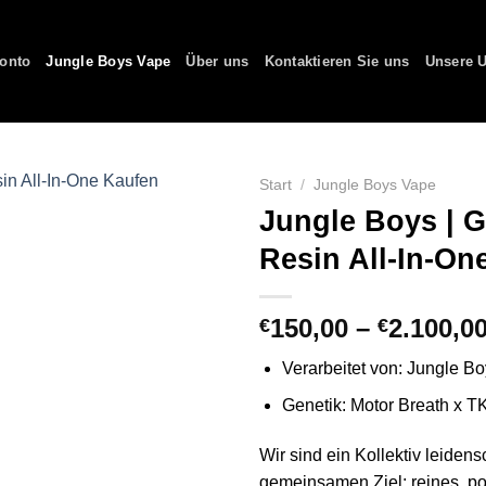
onto
Jungle Boys Vape
Über uns
Kontaktieren Sie uns
Unsere U
Start
/
Jungle Boys Vape
Jungle Boys | G
Resin All-In-On
150,00
–
2.100,0
€
€
Verarbeitet von: Jungle B
Genetik: Motor Breath x T
Wir sind ein Kollektiv leidens
gemeinsamen Ziel: reines, p