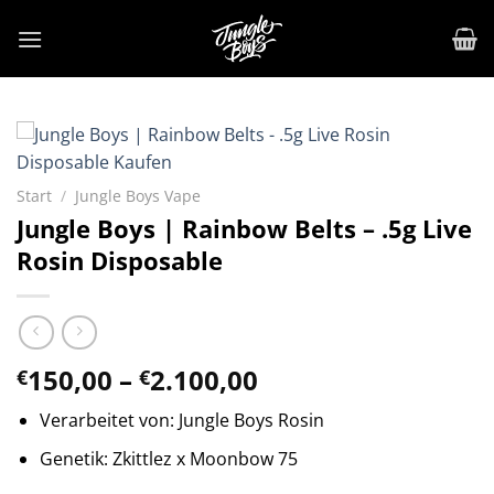
Zum
Inhalt
springen
Start
/
Jungle Boys Vape
Jungle Boys | Rainbow Belts – .5g Live
Rosin Disposable
Preisspanne:
150,00
–
2.100,00
€
€
€150,00
Verarbeitet von: Jungle Boys Rosin
bis
€2.100,00
Genetik: Zkittlez x Moonbow 75