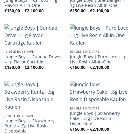
Jungle Boys | RS 1000 – 1g
Jungle Boys | Sherbanger –
Flavors All-In-One
1g Live Resin All-In-One
Preisspanne:
Preisspanne
€
150,00
–
€
2.100,00
€
150,00
–
€
2.100,00
€150,00
€150,00
bis
bis
€2.100,00
€2.100,00
JUNGLE BOYS VAPE
JUNGLE BOYS VAPE
Jungle Boys | Sundae Driver
Jungle Boys | Puro Loco – 1g
– 1g Flavor Cartridge
Live Rosin All-In-One
Preisspanne:
Preisspanne
€
150,00
–
€
2.100,00
€
150,00
–
€
2.100,00
€150,00
€150,00
bis
bis
€2.100,00
€2.100,00
JUNGLE BOYS VAPE
Jungle Boys | Strawberry
JUNGLE BOYS VAPE
Cake – .5g Live Rosin
Jungle Boys | Strawberry
Disposable
Runtz – .5g Live Rosin
Preisspanne
€
150,00
–
€
2.100,00
Disposable
€150,00