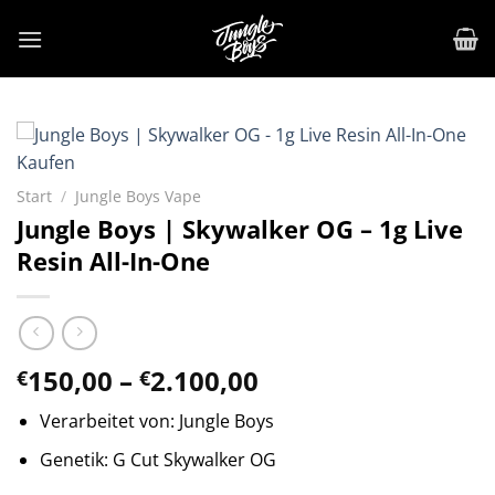
Zum
Inhalt
springen
Start
/
Jungle Boys Vape
Jungle Boys | Skywalker OG – 1g Live
Resin All-In-One
Preisspanne:
150,00
–
2.100,00
€
€
€150,00
Verarbeitet von: Jungle Boys
bis
€2.100,00
Genetik: G Cut Skywalker OG