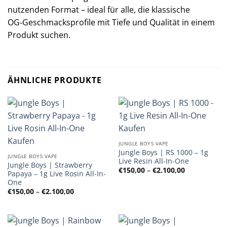
nutzenden Format – ideal für alle, die klassische
OG‑Geschmacksprofile mit Tiefe und Qualität in einem
Produkt suchen.
ÄHNLICHE PRODUKTE
JUNGLE BOYS VAPE
Jungle Boys | RS 1000 – 1g
JUNGLE BOYS VAPE
Live Resin All-In-One
Jungle Boys | Strawberry
Preisspanne
€
150,00
–
€
2.100,00
Papaya – 1g Live Rosin All-In-
€150,00
One
bis
€2.100,00
Preisspanne:
€
150,00
–
€
2.100,00
€150,00
bis
€2.100,00