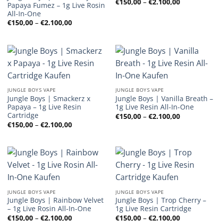
Preisspanne
€
150,00
–
€
2.100,00
Papaya Fumez – 1g Live Rosin
€150,00
All-In-One
bis
€2.100,00
Preisspanne:
€
150,00
–
€
2.100,00
€150,00
bis
€2.100,00
JUNGLE BOYS VAPE
JUNGLE BOYS VAPE
Jungle Boys | Smackerz x
Jungle Boys | Vanilla Breath –
Papaya – 1g Live Resin
1g Live Resin All-In-One
Cartridge
Preisspanne
€
150,00
–
€
2.100,00
€150,00
Preisspanne:
€
150,00
–
€
2.100,00
bis
€150,00
€2.100,00
bis
€2.100,00
JUNGLE BOYS VAPE
JUNGLE BOYS VAPE
Jungle Boys | Rainbow Velvet
Jungle Boys | Trop Cherry –
– 1g Live Rosin All-In-One
1g Live Resin Cartridge
Preisspanne:
Preisspanne
€
150,00
–
€
2.100,00
€
150,00
–
€
2.100,00