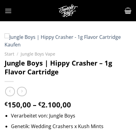
Zum
Inhalt
springen
Start
/
Jungle Boys Vape
Jungle Boys | Hippy Crasher – 1g
Flavor Cartridge
Preisspanne:
150,00
–
2.100,00
€
€
€150,00
Verarbeitet von: Jungle Boys
bis
€2.100,00
Genetik: Wedding Crashers x Kush Mints