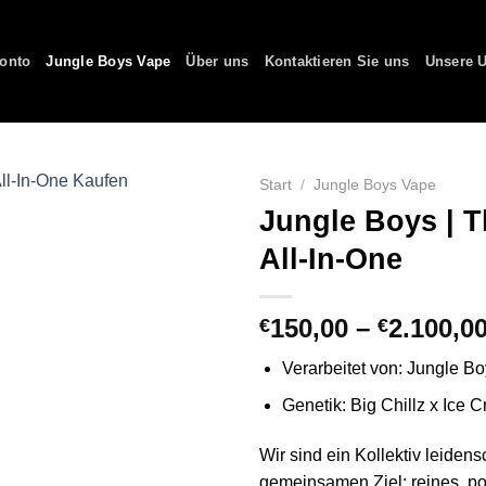
onto
Jungle Boys Vape
Über uns
Kontaktieren Sie uns
Unsere U
Start
/
Jungle Boys Vape
Jungle Boys | T
All-In-One
150,00
–
2.100,0
€
€
Verarbeitet von: Jungle B
Genetik: Big Chillz x Ice
Wir sind ein Kollektiv leidens
gemeinsamen Ziel: reines, p