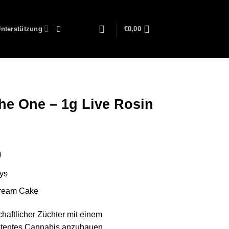
nterstützung
€
0,00
he One – 1g Live Rosin
Preisspanne:
0
€150,00
oys
bis
€2.100,00
 Cream Cake
chaftlicher Züchter mit einem
otentes Cannabis anzubauen.