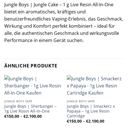
Jungle Boys | Jungle Cake – 1 g Live Resin All-In-One
bietet ein aromatisches, kräftiges und
benutzerfreundliches Vaping-Erlebnis, das Geschmack,
Wirkung und Komfort perfekt kombiniert – ideal für
alle, die authentischen Geschmack und wirkungsvolle
Performance in einem Gerät suchen.
ÄHNLICHE PRODUKTE
JUNGLE BOYS VAPE
JUNGLE BOYS VAPE
Jungle Boys | Sherbanger –
Jungle Boys | Smackerz x
1g Live Rosin All-In-One
Papaya – 1g Live Resin
Cartridge
Preisspanne:
€
150,00
–
€
2.100,00
€150,00
Preisspanne
€
150,00
–
€
2.100,00
bis
€150,00
€2.100,00