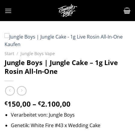
Zum
Inhalt
springen
Start
/
Jungle Boys Vape
Jungle Boys | Jungle Cake – 1g Live
Rosin All-In-One
Preisspanne:
150,00
–
2.100,00
€
€
€150,00
Verarbeitet von: Jungle Boys
bis
€2.100,00
Genetik: White Fire #43 x Wedding Cake