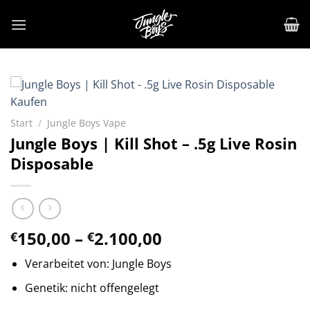
Zum
Inhalt
springen
Start
/
Jungle Boys Vape
Jungle Boys | Kill Shot – .5g Live Rosin
Disposable
Preisspanne:
150,00
–
2.100,00
€
€
€150,00
Verarbeitet von: Jungle Boys
bis
€2.100,00
Genetik: nicht offengelegt