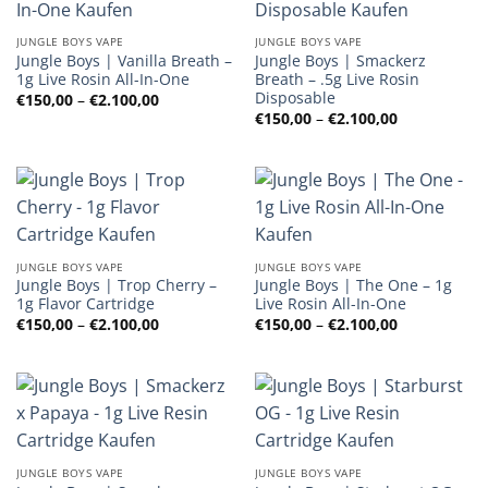
JUNGLE BOYS VAPE
JUNGLE BOYS VAPE
Jungle Boys | Vanilla Breath –
Jungle Boys | Smackerz
1g Live Rosin All-In-One
Breath – .5g Live Rosin
Disposable
Preisspanne:
€
150,00
–
€
2.100,00
€150,00
Preisspanne
€
150,00
–
€
2.100,00
bis
€150,00
€2.100,00
bis
€2.100,00
JUNGLE BOYS VAPE
JUNGLE BOYS VAPE
Jungle Boys | Trop Cherry –
Jungle Boys | The One – 1g
1g Flavor Cartridge
Live Rosin All-In-One
Preisspanne:
Preisspanne
€
150,00
–
€
2.100,00
€
150,00
–
€
2.100,00
€150,00
€150,00
bis
bis
€2.100,00
€2.100,00
JUNGLE BOYS VAPE
JUNGLE BOYS VAPE