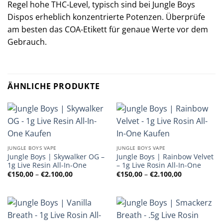
Regel hohe THC-Level, typisch sind bei Jungle Boys
Dispos erheblich konzentrierte Potenzen. Überprüfe
am besten das COA-Etikett für genaue Werte vor dem
Gebrauch.
ÄHNLICHE PRODUKTE
JUNGLE BOYS VAPE
JUNGLE BOYS VAPE
Jungle Boys | Skywalker OG –
Jungle Boys | Rainbow Velvet
1g Live Resin All-In-One
– 1g Live Rosin All-In-One
Preisspanne:
Preisspanne
€
150,00
–
€
2.100,00
€
150,00
–
€
2.100,00
€150,00
€150,00
bis
bis
€2.100,00
€2.100,00