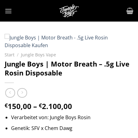
Zum
Inhalt
springen
Start
/
Jungle Boys Vape
Jungle Boys | Motor Breath – .5g Live
Rosin Disposable
Preisspanne:
150,00
–
2.100,00
€
€
€150,00
Verarbeitet von: Jungle Boys Rosin
bis
€2.100,00
Genetik: SFV x Chem Dawg