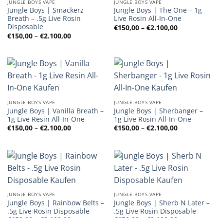
JUNGLE BOYS VAPE
JUNGLE BOYS VAPE
Jungle Boys | Smackerz
Jungle Boys | The One – 1g
Breath – .5g Live Rosin
Live Rosin All-In-One
Disposable
Preisspanne
€
150,00
–
€
2.100,00
€150,00
Preisspanne:
€
150,00
–
€
2.100,00
bis
€150,00
€2.100,00
bis
€2.100,00
JUNGLE BOYS VAPE
JUNGLE BOYS VAPE
Jungle Boys | Vanilla Breath –
Jungle Boys | Sherbanger –
1g Live Resin All-In-One
1g Live Rosin All-In-One
Preisspanne:
Preisspanne
€
150,00
–
€
2.100,00
€
150,00
–
€
2.100,00
€150,00
€150,00
bis
bis
€2.100,00
€2.100,00
JUNGLE BOYS VAPE
JUNGLE BOYS VAPE
Jungle Boys | Rainbow Belts –
Jungle Boys | Sherb N Later –
.5g Live Rosin Disposable
.5g Live Rosin Disposable