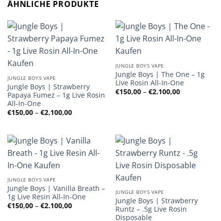
ÄHNLICHE PRODUKTE
JUNGLE BOYS VAPE
Jungle Boys | The One – 1g
JUNGLE BOYS VAPE
Live Rosin All-In-One
Jungle Boys | Strawberry
Preisspanne
€
150,00
–
€
2.100,00
Papaya Fumez – 1g Live Rosin
€150,00
All-In-One
bis
€2.100,00
Preisspanne:
€
150,00
–
€
2.100,00
€150,00
bis
€2.100,00
JUNGLE BOYS VAPE
Jungle Boys | Vanilla Breath –
JUNGLE BOYS VAPE
1g Live Resin All-In-One
Jungle Boys | Strawberry
Preisspanne:
€
150,00
–
€
2.100,00
Runtz – .5g Live Rosin
€150,00
Disposable
bis