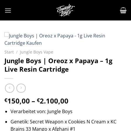
Zum
Inhalt
springen
Start
/
Jungle Boys Vape
Jungle Boys | Oreoz x Papaya – 1g
Live Resin Cartridge
Preisspanne:
150,00
–
2.100,00
€
€
€150,00
Verarbeitet von: Jungle Boys
bis
€2.100,00
Genetik: Secret Weapon x Cookies N Cream x KC
Brains 33 Mango x Afghani #1