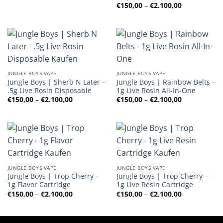
€2.100,00
Preisspanne
€
150,00
–
€
2.100,00
€150,00
bis
€2.100,00
JUNGLE BOYS VAPE
JUNGLE BOYS VAPE
Jungle Boys | Sherb N Later –
Jungle Boys | Rainbow Belts –
.5g Live Rosin Disposable
1g Live Rosin All-In-One
Preisspanne:
Preisspanne
€
150,00
–
€
2.100,00
€
150,00
–
€
2.100,00
€150,00
€150,00
bis
bis
€2.100,00
€2.100,00
JUNGLE BOYS VAPE
JUNGLE BOYS VAPE
Jungle Boys | Trop Cherry –
Jungle Boys | Trop Cherry –
1g Flavor Cartridge
1g Live Resin Cartridge
Preisspanne:
Preisspanne
€
150,00
–
€
2.100,00
€
150,00
–
€
2.100,00
€150,00
€150,00
bis
bis
€2.100,00
€2.100,00