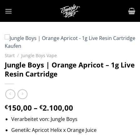
Zum
Inhalt
springen
Start
/
Jungle Boys Vape
Jungle Boys | Orange Apricot – 1g Live
Resin Cartridge
Preisspanne:
150,00
–
2.100,00
€
€
€150,00
Verarbeitet von: Jungle Boys
bis
€2.100,00
Genetik: Apricot Helix x Orange Juice